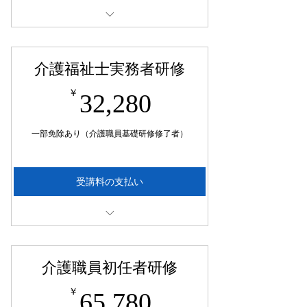
通信添削5日…11,000円
通学7日…66,000円
介護福祉士実務者研修
テキスト代…14,300円
32,280￥
￥
32,280
一部免除あり（介護職員基礎研修修了者）
受講料の支払い
通信添削1回…2,200円
通学2日…27,000円
介護職員初任者研修
テキスト代…14,080円
65,780￥
￥
65,780