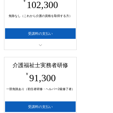
102,300￥
￥
102,300
免除なし（これから介護の資格を取得する方）
受講料の支払い
通信添削10回…22,000円
通学7日…66,000円
介護福祉士実務者研修
テキスト代…14,300円
91,300￥
￥
91,300
一部免除あり（初任者研修・ヘルパー2級修了者）
受講料の支払い