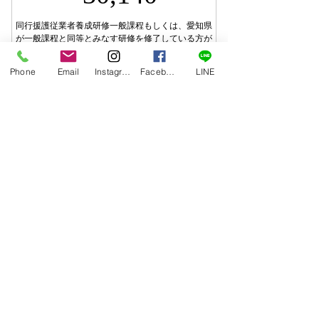
同行援護従業者養成研修一般課程もしくは、愛知県
が一般課程と同等とみなす研修を修了している方が
対象となります
Phone
Email
Instagram
Facebook
LINE
受講料の支払い
〉講座の一覧
〉介護職員初任者研修
〉介護福祉士実務者研修
〉喀痰吸引等研修
〉会社概要
〉お問合せ
〉ブログ
朝日グリーンサービスは「ヒト」・「教育」の力
でヒューマンライフをトータルサポートします。
Copyright © asahi green