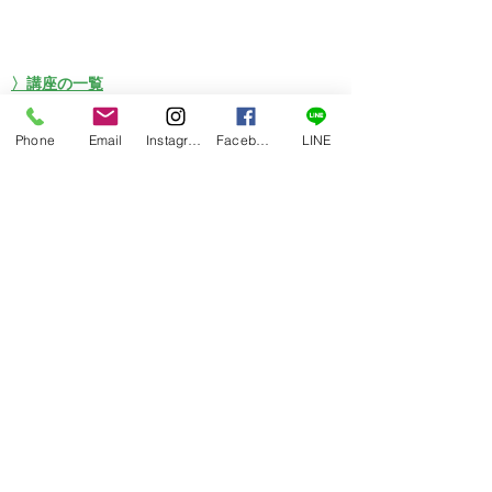
〉講座の一覧
〉介護職員初任者研修
〉介護福祉士実務者研修
Phone
Email
Instagram
Facebook
LINE
〉喀痰吸引等研修
〉会社概要
〉お問合せ
〉ブログ
朝日グリーンサービスは「ヒト」・「教育」の力
でヒューマンライフをトータルサポートします。
Copyright © asahi green
service. All Rights Reserved.
問い合わせする