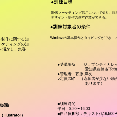
​●訓練目標
SNSマーケティング活用について知り、現
デザイン・制作の基本作業ができる。
​●訓練対象者の条件
Windowsの基本操作とタイピングができ
ト制作に関する知
ーケティングの知
を活かし、集客・
。
●受講場所 ジョブシティカレ
​ 愛知県豊橋市下地町字
●管理者 萩原 麻友
​○定員20名 （応募者が少ない
あります）
■訓練時間
認定試験
​平日 9:20〜16:00
■自己負担額：テキスト代16,50
lustrator）