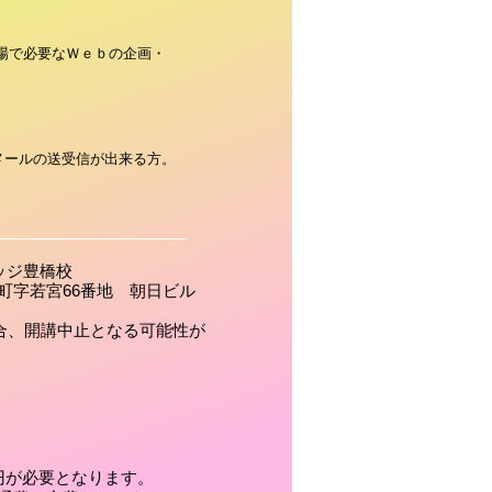
場で必要なＷｅｂの企画・
、メールの送受信が出来る方。
ッジ豊橋校
若宮66番地 朝日ビル
場合、開講中止となる可能性が
0円が必要となります。