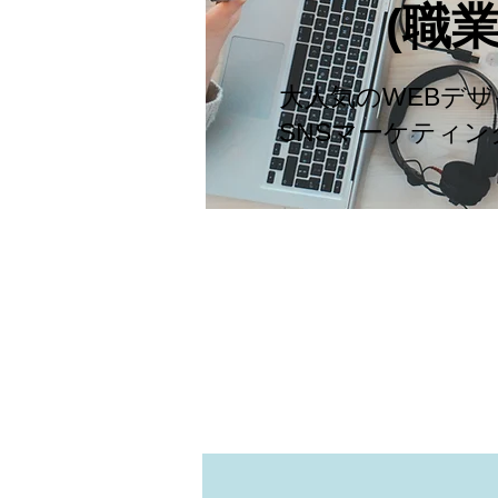
(職
大人気のWEBデ
​SNSマーケティ