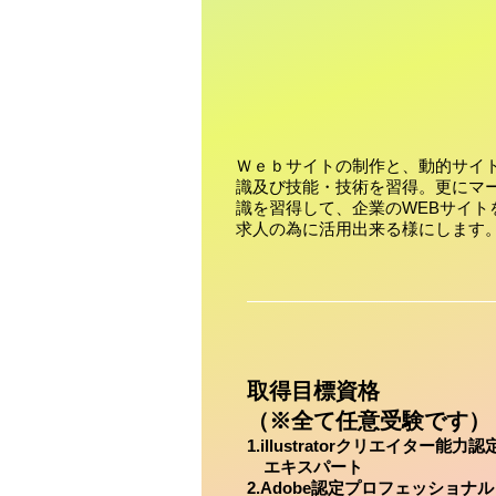
Ｗｅｂサイトの制作と、動的サイ
識及び技能・技術を習得。更にマ
識を習得して、企業のWEBサイト
求人の為に活用出来る様にします
取得目標資格
（※全て任意受験です）
1.illustratorクリエイター能力
​ エキスパート
​2.Adobe認定プロフェッショナル（il