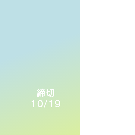
ら
締切
10/19