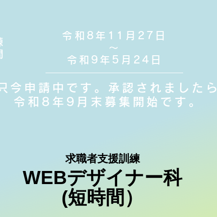
令和8年11月27日
練
〜
間
令和9年5月24日
只今申請中です。承認されました
令和8年9月末募集開始です。
​求職者支援訓練
​WEBデザイナー科
(短時間）