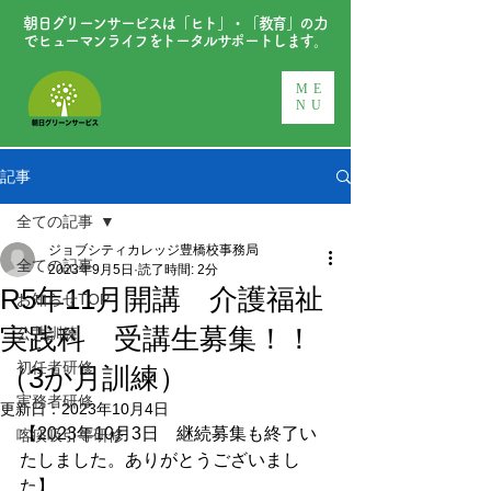
朝日グリーンサービスは「ヒト」・「教育」の力
でヒューマンライフをトータルサポートします。
ME
NU
記事
全ての記事
ジョブシティカレッジ豊橋校事務局
全ての記事
2023年9月5日
読了時間: 2分
R5年11月開講 介護福祉
お知らせTOP
実践科 受講生募集！！
公共訓練
初任者研修
（3か月訓練）
実務者研修
更新日：
2023年10月4日
【2023年10月3日　継続募集も終了い
喀痰吸引等研修
たしました。ありがとうございまし
た】