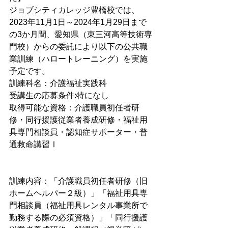
ジョブシティカレッジ豊橋校では、
2023年11月1日～2024年1月29日まで
の3か月間、愛知県（東三河高等技術専
門校）からの委託により以下の公共職
業訓練（ハロートレーニング）を実施
予定です。
訓練科名：介護福祉実践科
受講生の応募条件:特になし
取得可能な資格：介護職員初任者研
修・同行援護従業者養成研修・福祉用
具専門相談員・認知症サポーター・普
通救命講習Ⅰ
訓練内容：「介護職員初任者研修（旧
ホームヘルパー２級）」「福祉用具専
門相談員（福祉用具レンタル事業所で
勤務する際の必須資格）」「同行援護