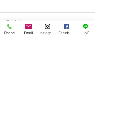
コメント
Phone
Email
Instagram
Facebook
LINE
コメントを追加…
令和8年1月開講 定住外
令和7年12月開
国人向け 介護職員初任
祉実践科 受講
者研修科 受講生募集！
集！
〉講座の一覧
〉介護職員初任者研修
〉介護福祉士実務者研修
〉喀痰吸引等研修
〉会社概要
〉お問合せ
〉ブログ
朝日グリーンサービスは「ヒト」・「教育」の力
でヒューマンライフをトータルサポートします。