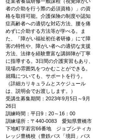
従業者養成研修一般課程（視覚障がい
者の介助を行う際の必須資格）」の資
格を取得可能。介護保険の制度や認知
症高齢者への適切な対応方法、腰を痛
めずに介助する方法等が学べる。ま
た、「障がい福祉初任者研修」にて障
害の特性や、障がい者への適切な支援
方法、法律を経験豊富な講師陣が丁寧
に指導する。3日間の介護実習もあり、
現場の雰囲気をつかむことができる。
就職についても、サポートを行う。
（詳細カリキュラムとスケジュール
は、説明会でお渡しします。）
受講生募集期間：2023年9月5日～9月
26日
訓練時間：平日9：20～16：00
訓練場所：〒440-0083　愛知県豊橋市
下地町字若宮66番地　ジョブシティカ
レッジ豊橋校（豊鉄バス「境田」バス