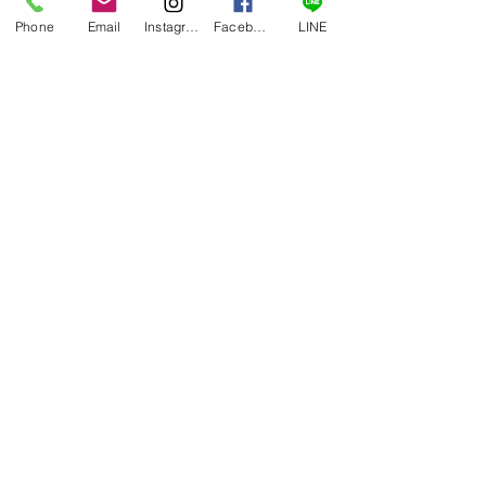
Phone
Email
Instagram
Facebook
LINE
コメントを追加…
令和8年1月開講 定住外
令和7年12月開
国人向け 介護職員初任
祉実践科 受講
者研修科 受講生募集！
集！
〉講座の一覧
〉介護職員初任者研修
〉介護福祉士実務者研修
〉喀痰吸引等研修
〉会社概要
〉お問合せ
〉ブログ
朝日グリーンサービスは「ヒト」・「教育」の力
でヒューマンライフをトータルサポートします。
Copyright © asahi green
service. All Rights Reserved.
問い合わせする