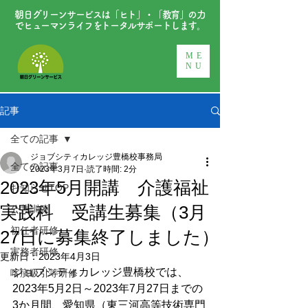
朝日グリーンサービスは「ヒト」・「教育」の力
でヒューマンライフをトータルサポートします。
ME
NU
記事
全ての記事
ジョブシティカレッジ豊橋校事務局
全ての記事
2023年3月7日
読了時間: 2分
2023年5月開講 介護福祉
お知らせTOP
実践科 受講生募集（3月
公共訓練
初任者研修
27日に募集終了しました）
実務者研修
更新日：
2023年4月3日
ジョブシティカレッジ豊橋校では、
喀痰吸引等研修
2023年5月2日～2023年7月27日までの
3か月間、愛知県（東三河高等技術専門