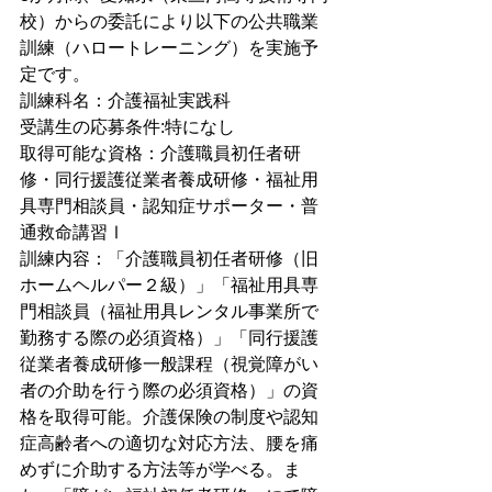
校）からの委託により以下の公共職業
訓練（ハロートレーニング）を実施予
定です。
訓練科名：介護福祉実践科
受講生の応募条件:特になし
取得可能な資格：介護職員初任者研
修・同行援護従業者養成研修・福祉用
具専門相談員・認知症サポーター・普
通救命講習Ⅰ
訓練内容：「介護職員初任者研修（旧
ホームヘルパー２級）」「福祉用具専
門相談員（福祉用具レンタル事業所で
勤務する際の必須資格）」「同行援護
従業者養成研修一般課程（視覚障がい
者の介助を行う際の必須資格）」の資
格を取得可能。介護保険の制度や認知
症高齢者への適切な対応方法、腰を痛
めずに介助する方法等が学べる。ま